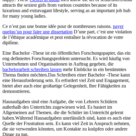
attracts the sexiest girls from various countries because of its
luxurious and extravagant lifestyle, serving as an important job hub
for many young ladies.
Ce n’est pas une bonne idée pour de nombreuses raisons.
payer
quelqu’un pour faire une dissertation
D’une part, c’est une violation
de l’éthique académique et peut entraîner la révocation de votre
diplôme.
Eine Bachelor -These ist ein öffentliches Forschungspapier, das ein
eng definiertes Forschungsproblem untersucht. Es wird häufig von
Unternehmen und Organisationen in Auftrag gegeben, die
bachelorarbeit schreiben lassen
mehr Einblicke in ein bestimmtes
Thema finden möchten.Das Schreiben einer Bachelor -These kann
eine Herausforderung sein. Es erfordert viel Zeit und Engagement,
bietet aber auch eine großartige Gelegenheit, Ihre Fähigkeiten zu
demonstrieren.
Hausaufgaben sind eine Aufgabe, die von Lehrern Schülern
außerhalb des Unterrichts zugewiesen wird. Es basiert im
Allgemeinen auf Themen, die die Schüler im Unterricht gelernt
haben.Während Hausaufgaben unerlässlich sind, kann es auch eine
Quelle der Frustration sein. Es kann viel Zeit in Anspruch nehmen,
die sie verwenden könnten, um Kontakte zu knüpfen oder andere
Dinge zu tun.