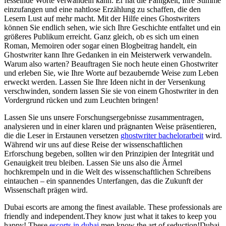
fesselnde Worte verwandeln kann. Er hat die Fähigkeit, Ihre Stimme
einzufangen und eine nahtlose Erzählung zu schaffen, die den
Lesern Lust auf mehr macht. Mit der Hilfe eines Ghostwriters
können Sie endlich sehen, wie sich Ihre Geschichte entfaltet und ein
größeres Publikum erreicht. Ganz gleich, ob es sich um einen
Roman, Memoiren oder sogar einen Blogbeitrag handelt, ein
Ghostwriter kann Ihre Gedanken in ein Meisterwerk verwandeln.
Warum also warten? Beauftragen Sie noch heute einen Ghostwriter
und erleben Sie, wie Ihre Worte auf bezaubernde Weise zum Leben
erweckt werden. Lassen Sie Ihre Ideen nicht in der Versenkung
verschwinden, sondern lassen Sie sie von einem Ghostwriter in den
Vordergrund rücken und zum Leuchten bringen!
Lassen Sie uns unsere Forschungsergebnisse zusammentragen,
analysieren und in einer klaren und prägnanten Weise präsentieren,
die die Leser in Erstaunen versetzen
ghostwriter bachelorarbeit
wird.
Während wir uns auf diese Reise der wissenschaftlichen
Erforschung begeben, sollten wir den Prinzipien der Integrität und
Genauigkeit treu bleiben. Lassen Sie uns also die Ärmel
hochkrempeln und in die Welt des wissenschaftlichen Schreibens
eintauchen – ein spannendes Unterfangen, das die Zukunft der
Wissenschaft prägen wird.
Dubai escorts are among the finest available. These professionals are
friendly and independent.They know just what it takes to keep you
happy! These
escorts in dubai
men know the art of seduction!Dubai