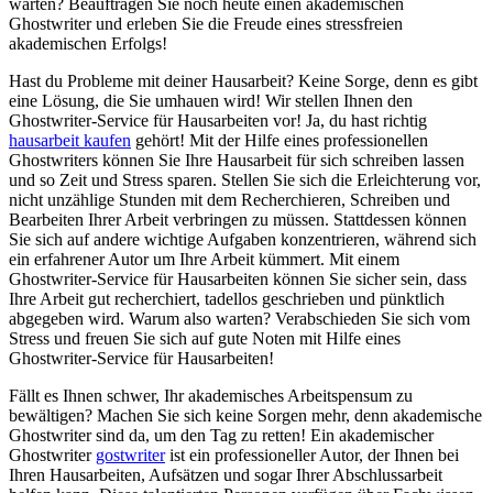
warten? Beauftragen Sie noch heute einen akademischen
Ghostwriter und erleben Sie die Freude eines stressfreien
akademischen Erfolgs!
Hast du Probleme mit deiner Hausarbeit? Keine Sorge, denn es gibt
eine Lösung, die Sie umhauen wird! Wir stellen Ihnen den
Ghostwriter-Service für Hausarbeiten vor! Ja, du hast richtig
hausarbeit kaufen
gehört! Mit der Hilfe eines professionellen
Ghostwriters können Sie Ihre Hausarbeit für sich schreiben lassen
und so Zeit und Stress sparen. Stellen Sie sich die Erleichterung vor,
nicht unzählige Stunden mit dem Recherchieren, Schreiben und
Bearbeiten Ihrer Arbeit verbringen zu müssen. Stattdessen können
Sie sich auf andere wichtige Aufgaben konzentrieren, während sich
ein erfahrener Autor um Ihre Arbeit kümmert. Mit einem
Ghostwriter-Service für Hausarbeiten können Sie sicher sein, dass
Ihre Arbeit gut recherchiert, tadellos geschrieben und pünktlich
abgegeben wird. Warum also warten? Verabschieden Sie sich vom
Stress und freuen Sie sich auf gute Noten mit Hilfe eines
Ghostwriter-Service für Hausarbeiten!
Fällt es Ihnen schwer, Ihr akademisches Arbeitspensum zu
bewältigen? Machen Sie sich keine Sorgen mehr, denn akademische
Ghostwriter sind da, um den Tag zu retten! Ein akademischer
Ghostwriter
gostwriter
ist ein professioneller Autor, der Ihnen bei
Ihren Hausarbeiten, Aufsätzen und sogar Ihrer Abschlussarbeit