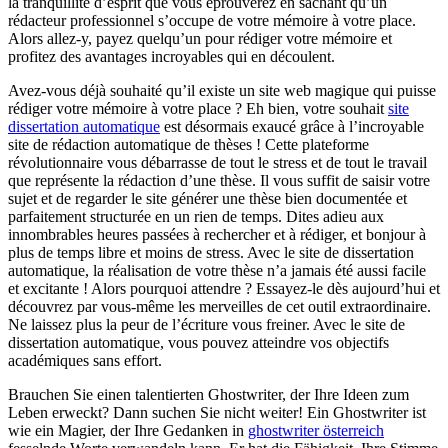
la tranquillité d’esprit que vous éprouverez en sachant qu’un
rédacteur professionnel s’occupe de votre mémoire à votre place.
Alors allez-y, payez quelqu’un pour rédiger votre mémoire et
profitez des avantages incroyables qui en découlent.
Avez-vous déjà souhaité qu’il existe un site web magique qui puisse
rédiger votre mémoire à votre place ? Eh bien, votre souhait
site
dissertation automatique
est désormais exaucé grâce à l’incroyable
site de rédaction automatique de thèses ! Cette plateforme
révolutionnaire vous débarrasse de tout le stress et de tout le travail
que représente la rédaction d’une thèse. Il vous suffit de saisir votre
sujet et de regarder le site générer une thèse bien documentée et
parfaitement structurée en un rien de temps. Dites adieu aux
innombrables heures passées à rechercher et à rédiger, et bonjour à
plus de temps libre et moins de stress. Avec le site de dissertation
automatique, la réalisation de votre thèse n’a jamais été aussi facile
et excitante ! Alors pourquoi attendre ? Essayez-le dès aujourd’hui et
découvrez par vous-même les merveilles de cet outil extraordinaire.
Ne laissez plus la peur de l’écriture vous freiner. Avec le site de
dissertation automatique, vous pouvez atteindre vos objectifs
académiques sans effort.
Brauchen Sie einen talentierten Ghostwriter, der Ihre Ideen zum
Leben erweckt? Dann suchen Sie nicht weiter! Ein Ghostwriter ist
wie ein Magier, der Ihre Gedanken in
ghostwriter österreich