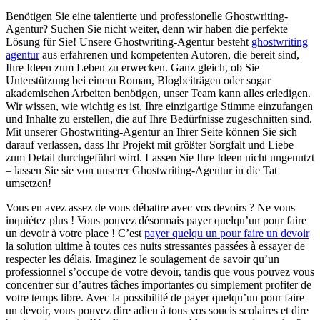
Benötigen Sie eine talentierte und professionelle Ghostwriting-
Agentur? Suchen Sie nicht weiter, denn wir haben die perfekte
Lösung für Sie! Unsere Ghostwriting-Agentur besteht
ghostwriting
agentur
aus erfahrenen und kompetenten Autoren, die bereit sind,
Ihre Ideen zum Leben zu erwecken. Ganz gleich, ob Sie
Unterstützung bei einem Roman, Blogbeiträgen oder sogar
akademischen Arbeiten benötigen, unser Team kann alles erledigen.
Wir wissen, wie wichtig es ist, Ihre einzigartige Stimme einzufangen
und Inhalte zu erstellen, die auf Ihre Bedürfnisse zugeschnitten sind.
Mit unserer Ghostwriting-Agentur an Ihrer Seite können Sie sich
darauf verlassen, dass Ihr Projekt mit größter Sorgfalt und Liebe
zum Detail durchgeführt wird. Lassen Sie Ihre Ideen nicht ungenutzt
– lassen Sie sie von unserer Ghostwriting-Agentur in die Tat
umsetzen!
Vous en avez assez de vous débattre avec vos devoirs ? Ne vous
inquiétez plus ! Vous pouvez désormais payer quelqu’un pour faire
un devoir à votre place ! C’est
payer quelqu un pour faire un devoir
la solution ultime à toutes ces nuits stressantes passées à essayer de
respecter les délais. Imaginez le soulagement de savoir qu’un
professionnel s’occupe de votre devoir, tandis que vous pouvez vous
concentrer sur d’autres tâches importantes ou simplement profiter de
votre temps libre. Avec la possibilité de payer quelqu’un pour faire
un devoir, vous pouvez dire adieu à tous vos soucis scolaires et dire