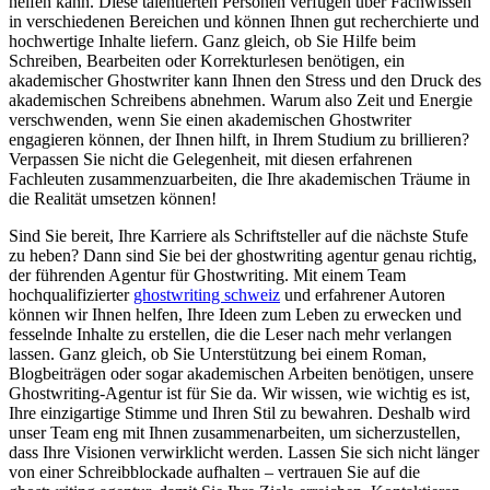
helfen kann. Diese talentierten Personen verfügen über Fachwissen
in verschiedenen Bereichen und können Ihnen gut recherchierte und
hochwertige Inhalte liefern. Ganz gleich, ob Sie Hilfe beim
Schreiben, Bearbeiten oder Korrekturlesen benötigen, ein
akademischer Ghostwriter kann Ihnen den Stress und den Druck des
akademischen Schreibens abnehmen. Warum also Zeit und Energie
verschwenden, wenn Sie einen akademischen Ghostwriter
engagieren können, der Ihnen hilft, in Ihrem Studium zu brillieren?
Verpassen Sie nicht die Gelegenheit, mit diesen erfahrenen
Fachleuten zusammenzuarbeiten, die Ihre akademischen Träume in
die Realität umsetzen können!
Sind Sie bereit, Ihre Karriere als Schriftsteller auf die nächste Stufe
zu heben? Dann sind Sie bei der ghostwriting agentur genau richtig,
der führenden Agentur für Ghostwriting. Mit einem Team
hochqualifizierter
ghostwriting schweiz
und erfahrener Autoren
können wir Ihnen helfen, Ihre Ideen zum Leben zu erwecken und
fesselnde Inhalte zu erstellen, die die Leser nach mehr verlangen
lassen. Ganz gleich, ob Sie Unterstützung bei einem Roman,
Blogbeiträgen oder sogar akademischen Arbeiten benötigen, unsere
Ghostwriting-Agentur ist für Sie da. Wir wissen, wie wichtig es ist,
Ihre einzigartige Stimme und Ihren Stil zu bewahren. Deshalb wird
unser Team eng mit Ihnen zusammenarbeiten, um sicherzustellen,
dass Ihre Visionen verwirklicht werden. Lassen Sie sich nicht länger
von einer Schreibblockade aufhalten – vertrauen Sie auf die