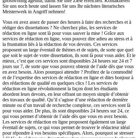
ghostwriting agentur, damit Sie Ihre Ziele erreichen. Kontaktieren
Sie uns noch heute und lassen Sie uns Ihr nächstes literarisches
Meisterwerk in Angriff nehmen!
Vous en avez assez de passer des heures à faire des recherches et à
rédiger des dissertations ? Ne cherchez plus, les services de
rédaction en ligne sont là pour vous sauver la mise ! Grâce aux
services de rédaction en ligne, vous pouvez dire adieu au stress et à
la frustration liés à la rédaction de vos devoirs. Ces services
proposent un large éventail de thèmes et de sujets, de sorte que quel
que soit le sujet de votre dissertation, ils sont là pour vous aider. Et le
mieux, c’est que ces services sont disponibles 24 heures sur 24 et 7
jours sur 7, de sorte que vous pouvez obtenir de l’aide dès que vous
en avez besoin. Alors pourquoi attendre ? Profitez de la commodité
et de l’expertise des services de rédaction en ligne et dites bonjour à
des rédactions de qualité en quelques clics ! Les services de
rédaction en ligne révolutionnent la façon dont les étudiants
abordent leurs devoirs, en leur offrant un moyen simple d’obtenir
des travaux de qualité. Qu’il s’agisse d’une rédaction de dernière
minute ou d’un travail de recherche complexe, ces services sont là
pour vous aider. De plus, ils sont disponibles 24 heures sur 24, ce
qui vous permet d’obtenir de l’aide dès que vous en avez besoin.
Les services de rédaction en ligne proposent également un large
éventail de sujets, ce qui vous permet de trouver le rédacteur idéal
pour répondre à vos besoins spécifiques. Alors, pourquoi se stresser