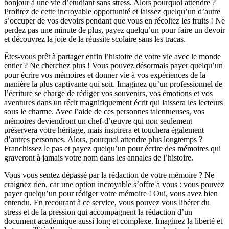
bonjour à une vie d’étudiant sans stress. Alors pourquoi attendre ?
Profitez de cette incroyable opportunité et laissez quelqu’un d’autre
s’occuper de vos devoirs pendant que vous en récoltez les fruits ! Ne
perdez pas une minute de plus, payez quelqu’un pour faire un devoir
et découvrez la joie de la réussite scolaire sans les tracas.
Êtes-vous prêt à partager enfin l’histoire de votre vie avec le monde
entier ? Ne cherchez plus ! Vous pouvez désormais payer quelqu’un
pour écrire vos mémoires et donner vie à vos expériences de la
manière la plus captivante qui soit. Imaginez qu’un professionnel de
l’écriture se charge de rédiger vos souvenirs, vos émotions et vos
aventures dans un récit magnifiquement écrit qui laissera les lecteurs
sous le charme. Avec l’aide de ces personnes talentueuses, vos
mémoires deviendront un chef-d’œuvre qui non seulement
préservera votre héritage, mais inspirera et touchera également
d’autres personnes. Alors, pourquoi attendre plus longtemps ?
Franchissez le pas et payez quelqu’un pour écrire des mémoires qui
graveront à jamais votre nom dans les annales de l’histoire.
Vous vous sentez dépassé par la rédaction de votre mémoire ? Ne
craignez rien, car une option incroyable s’offre à vous : vous pouvez
payer quelqu’un pour rédiger votre mémoire ! Oui, vous avez bien
entendu. En recourant à ce service, vous pouvez vous libérer du
stress et de la pression qui accompagnent la rédaction d’un
document académique aussi long et complexe. Imaginez la liberté et