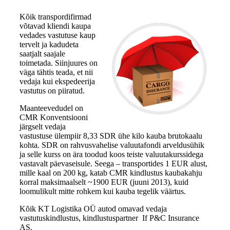
Kõik transpordifirmad
võtavad kliendi kaupa
vedades vastutuse kaup
tervelt ja kadudeta
saatjalt saajale
toimetada. Siinjuures on
väga tähtis teada, et nii
vedaja kui ekspedeerija
vastutus on piiratud.
Maanteevedudel on
CMR Konventsiooni
järgselt vedaja
vastustuse ülempiir 8,33 SDR ühe kilo kauba brutokaalu
kohta. SDR on rahvusvahelise valuutafondi arveldusühik
ja selle kurss on ära toodud koos teiste valuutakurssidega
vastavalt päevaseisule. Seega – transportides 1 EUR alust,
mille kaal on 200 kg, katab CMR kindlustus kaubakahju
korral maksimaalselt ~1900 EUR (juuni 2013), kuid
loomulikult mitte rohkem kui kauba tegelik väärtus.
Kõik KT Logistika OÜ autod omavad vedaja
vastutuskindlustus, kindlustuspartner If P&C Insurance
AS.