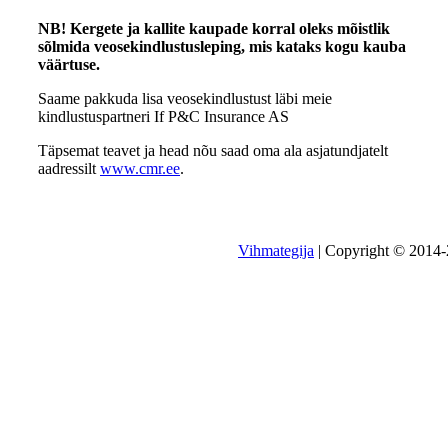
NB! Kergete ja kallite kaupade korral oleks mõistlik
sõlmida veosekindlustusleping, mis kataks kogu kauba
väärtuse.
Saame pakkuda lisa veosekindlustust läbi meie
kindlustuspartneri If P&C Insurance AS
Täpsemat teavet ja head nõu saad oma ala asjatundjatelt
aadressilt
www.cmr.ee
.
Vihmategija
| Copyright © 2014